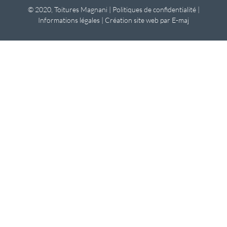
© 2020, Toitures Magnani |
Politiques de confidentialité
|
Informations légales
|
Création site web par E-maj